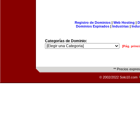
Registro de Dominios
|
Web Hosting
|
D
Dominios Expirados
|
Industrias
|
Indu
Categorías de Dominio:
[Pág. princi
** Precios expre
© 2002/2022 Solo10.com