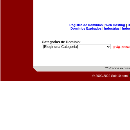
Registro de Dominios
|
Web Hosting
|
D
Dominios Expirados
|
Industrias
|
Indu
Categorías de Dominio:
[Pág. princi
** Precios expre
© 2002/2022 Solo10.com