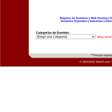
Registro de Dominios
|
Web Hosting
|
D
Dominios Expirados
|
Industrias
|
Indu
Categorías de Dominio:
[Pág. princi
** Precios expre
© 2002/2022 Solo10.com