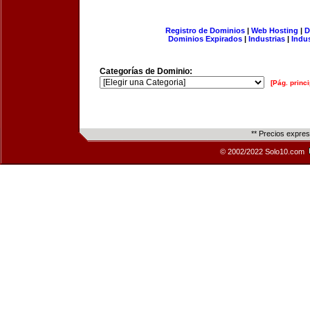
Registro de Dominios
|
Web Hosting
|
D
Dominios Expirados
|
Industrias
|
Indu
Categorías de Dominio:
[Pág. princi
** Precios expre
© 2002/2022 Solo10.com