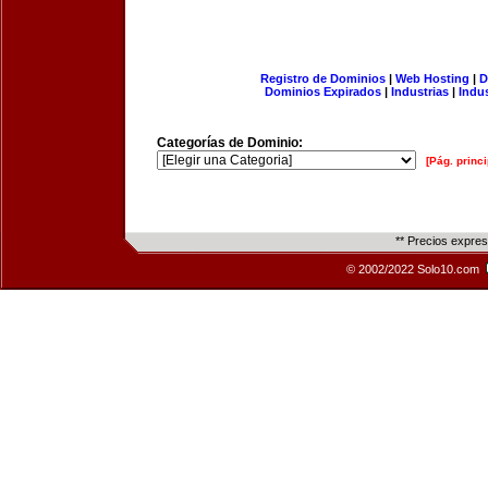
Registro de Dominios
|
Web Hosting
|
D
Dominios Expirados
|
Industrias
|
Indu
Categorías de Dominio:
[Pág. princi
** Precios expre
© 2002/2022 Solo10.com