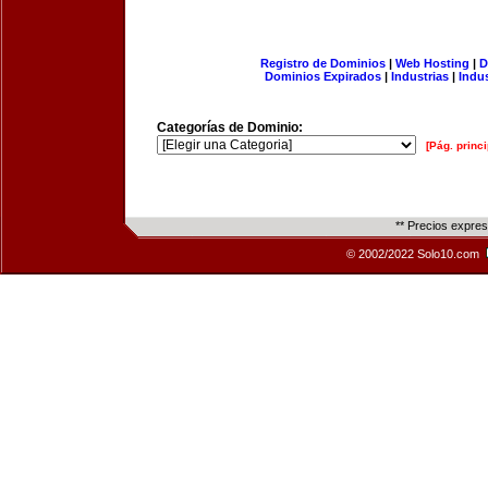
Registro de Dominios
|
Web Hosting
|
D
Dominios Expirados
|
Industrias
|
Indu
Categorías de Dominio:
[Pág. princi
** Precios expre
© 2002/2022 Solo10.com