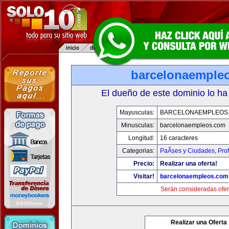
barcelonaemple
El dueño de este dominio lo ha
Mayusculas:
BARCELONAEMPLEOS
Minusculas:
barcelonaempleos.com
Longitud:
16 caracteres
Categorias:
PaÃ­ses y Ciudades
,
Pro
Precio:
Realizar una oferta!
Visitar!
barcelonaempleos.com
Serán consideradas ofer
Realizar una Oferta